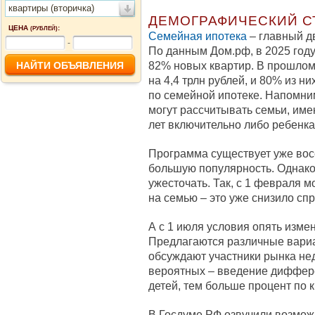
квартиры (вторичка)
ДЕМОГРАФИЧЕСКИЙ С
ЦЕНА
:
(РУБЛЕЙ)
Семейная ипотека
– главный д
-
По данным Дом.рф, в 2025 году
82% новых квартир. В прошлом
на 4,4 трлн рублей, и 80% из н
по семейной ипотеке. Напомни
могут рассчитывать семьи, име
лет включительно либо ребенка
Программа существует уже восе
большую популярность. Однако 
ужесточать. Так, с 1 февраля м
на семью – это уже снизило спр
А с 1 июля условия опять измен
Предлагаются различные вариа
обсуждают участники рынка не
вероятных – введение диффер
детей, тем больше процент по к
В Госдуме РФ озвучили возмо