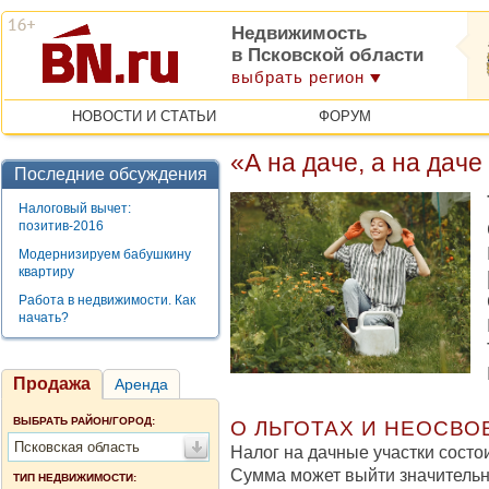
Недвижимость
в Псковской области
выбрать регион
НОВОСТИ И СТАТЬИ
ФОРУМ
«А на даче, а на дач
Последние обсуждения
Налоговый вычет:
позитив-2016
Модернизируем бабушкину
квартиру
Работа в недвижимости. Как
начать?
Продажа
Аренда
ВЫБРАТЬ РАЙОН/ГОРОД:
О ЛЬГОТАХ И НЕОСВ
Псковская область
Налог на дачные участки состои
Сумма может выйти значительн
ТИП НЕДВИЖИМОСТИ: