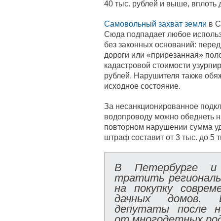
40 тыс. рублей и выше, вплоть 
Самовольный захват земли
в С
Сюда подпадает любое использ
без законных оснований: перед
дороги или «прирезанная» пол
кадастровой стоимости узурпир
рублей. Нарушителя также обяж
исходное состояние.
За несанкционированное подклю
водопроводу можно обеднеть на 
повторном нарушении сумма уд
штраф составит от 3 тыс. до 5 т
В Петербурге и 
тратить региональ
на покупку соврем
дачных домов. И
депутаты после н
от многодетных ро