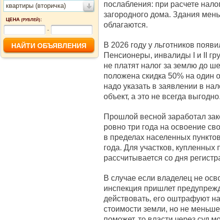
послабления: при расчете нало
квартиры (вторичка)
загородного дома. Здания мен
ЦЕНА
:
(РУБЛЕЙ)
облагаются.
-
В 2026 году у льготников появ
Пенсионеры, инвалиды I и II г
не платят налог за землю до ш
положена скидка 50% на один о
надо указать в заявлении в на
объект, а это не всегда выгодно
Прошлой весной заработал зак
ровно три года на освоение св
в пределах населенных пунктов
года. Для участков, купленных 
рассчитывается со дня регистр
В случае если владелец не осв
инспекция пришлет предупрежде
действовать, его оштрафуют на
стоимости земли, но не меньше 
поможет, то власти через суд мо