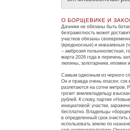
О БОРЩЕВИКЕ И ЗАК
Дачники не обязаны быть бота
безграмотность может достави
участков обязаны своевременн
(вредоносные) и инвазивные (ч
– амброзия полыннолистная, го
марта 2026 года в перечень з
люпины, золотарники, ипомеи и
Самым одиозным из черного сп
Он и правда очень опасен: сок
разлетаются на сотни метров. Р
грозит землевладельцу взыскани
рублей. К слову, партия «Новы
инициативой: участки, зараже
бесплатно. Владельцы «борщев
в определенный срок очистить 
использовать землю по назнач
сельхозпроизводством. Ожидает