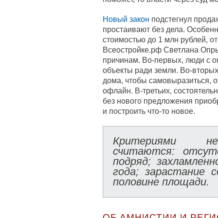
Новый закон
подстегнул продаж
простаивают без дела. Особенн
стоимостью до 1 млн рублей, о
Всеостройке.рф Светлана Опры
причинам. Во-первых, люди с 
объекты ради земли. Во-вторы
дома, чтобы самовыразиться, о
офлайн. В-третьих, состоятель
без нового предложения приобр
и построить что-то новое.
Критериями не
считаются: отсут
подряд; захламлен
года; зарастание 
половине площади.
ОБ АМНИСТИИ И РЕГ