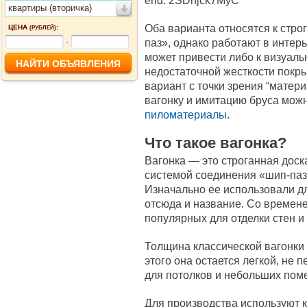
erid: 2SDnjck7MyC
квартиры (вторичка)
Оба варианта относятся к стр
ЦЕНА
:
(РУБЛЕЙ)
паз», однако работают в интер
-
может привести либо к визуаль
недостаточной жесткости покры
вариант с точки зрения “матер
вагонку и имитацию бруса мож
пиломатериалы
.
Что такое вагонка?
Вагонка — это строганная доска
системой соединения «шип-паз
Изначально ее использовали д
отсюда и название. Со времен
популярных для отделки стен и
Толщина классической вагонки 
этого она остается легкой, не 
для потолков и небольших пом
Для производства используют к