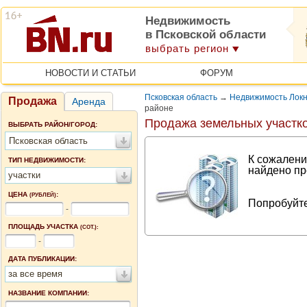
Недвижимость
в Псковской области
выбрать регион
НОВОСТИ И СТАТЬИ
ФОРУМ
Псковская область
→
Недвижимость Локн
Продажа
Аренда
районе
Продажа земельных участко
ВЫБРАТЬ РАЙОН/ГОРОД:
Псковская область
К сожалени
ТИП НЕДВИЖИМОСТИ:
найдено пр
участки
ЦЕНА
:
(РУБЛЕЙ)
Попробуйте
-
ПЛОЩАДЬ УЧАСТКА
(СОТ.):
-
ДАТА ПУБЛИКАЦИИ:
за все время
НАЗВАНИЕ КОМПАНИИ: