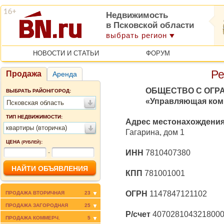
Недвижимость
в Псковской области
выбрать регион
НОВОСТИ И СТАТЬИ
ФОРУМ
Ре
Продажа
Аренда
ОБЩЕСТВО С ОГР
ВЫБРАТЬ РАЙОН/ГОРОД:
«Управляющая ком
Псковская область
ТИП НЕДВИЖИМОСТИ:
Адрес местонахождени
квартиры (вторичка)
Гагарина, дом 1
ЦЕНА
:
(РУБЛЕЙ)
ИНН
7810407380
-
КПП
781001001
ОГРН
1147847121102
ПРОДАЖА ВТОРИЧНАЯ
23
ПРОДАЖА ЗАГОРОДНАЯ
25
Р/счет
407028104321800
ПРОДАЖА КОММЕРЧ.
5