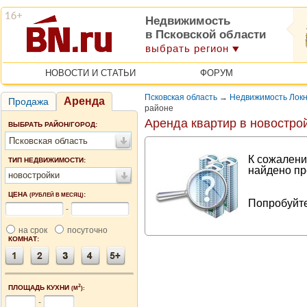
Недвижимость
в Псковской области
выбрать регион
НОВОСТИ И СТАТЬИ
ФОРУМ
Псковская область
→
Недвижимость Локн
Аренда
Продажа
районе
Аренда квартир в новостро
ВЫБРАТЬ РАЙОН/ГОРОД:
Псковская область
К сожалени
ТИП НЕДВИЖИМОСТИ:
найдено пр
новостройки
ЦЕНА
:
(РУБЛЕЙ В МЕСЯЦ)
Попробуйте
-
на срок
посуточно
КОМНАТ:
2
ПЛОЩАДЬ КУХНИ
(М
):
-