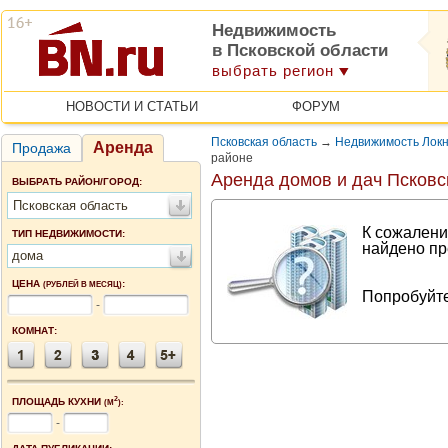
Недвижимость
в Псковской области
выбрать регион
НОВОСТИ И СТАТЬИ
ФОРУМ
Псковская область
→
Недвижимость Локн
Аренда
Продажа
районе
Аренда домов и дач Псковс
ВЫБРАТЬ РАЙОН/ГОРОД:
Псковская область
К сожалени
ТИП НЕДВИЖИМОСТИ:
найдено пр
дома
ЦЕНА
:
(РУБЛЕЙ В МЕСЯЦ)
Попробуйте
-
КОМНАТ:
2
ПЛОЩАДЬ КУХНИ
(М
):
-