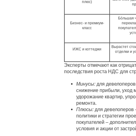
плюс)
пр
Бóльшая ч
Бизнес- и премиум-
перекла
класс
покупател
уст
Вырастет сто
ИЖС и коттеджи
отделки и у
Эксперты отмечают как отрица
последствия роста НДС для стр
Минусы:
для девелоперов 
снижение прибыли, уход м
удорожание квартир, упро
ремонта.
Плюсы:
для девелоперов 
политики и стратегии про
покупателей – дополните
условия и акции от застр