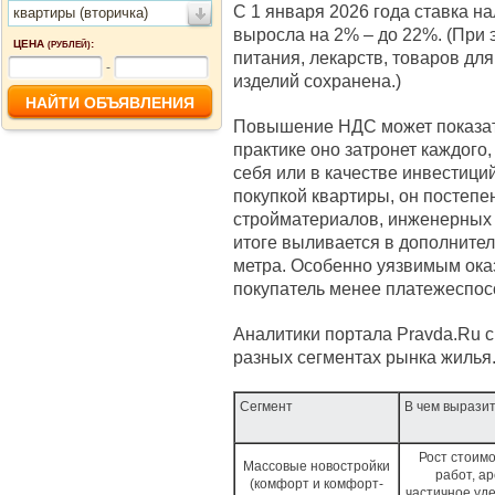
С 1 января 2026 года ставка н
квартиры (вторичка)
выросла на 2% – до 22%. (При 
ЦЕНА
:
(РУБЛЕЙ)
питания, лекарств, товаров дл
-
изделий сохранена.)
Повышение НДС может показать
практике оно затронет каждого
себя или в качестве инвестиций
покупкой квартиры, он постепе
стройматериалов, инженерных 
итоге выливается в дополните
метра. Особенно уязвимым ока
покупатель менее платежеспосо
Аналитики портала Pravda.Ru с
разных сегментах рынка жилья
Сегмент
В чем вырази
Рост стоимо
Массовые новостройки
работ, а
(комфорт и комфорт-
частичное уд