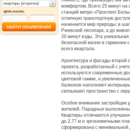
квартиры (вторичка)
комфортом. Всего 25 минут на 
станций метро «Проспект Боль
ЦЕНА
:
(РУБЛЕЙ)
отличную транспортную доступн
-
начинается мир природы: в ша
Ржевский лесопарк, а до живоп
20 минут езды. Эта уникальная
безопасной жизни в гармонии с
всего квартала.
Архитектура и фасады второй 
проекта, разработанный с учет
используются современные до
цветовой гамме, а увеличенны
балконов наполняют интерьеры
связывают пространство с окр
Особое внимание застройщик у
жителей. Парадные выполнены
Квартиры отличаются улучшен
до 2,77 м и эргономичными пл
сформирована с минимальной д