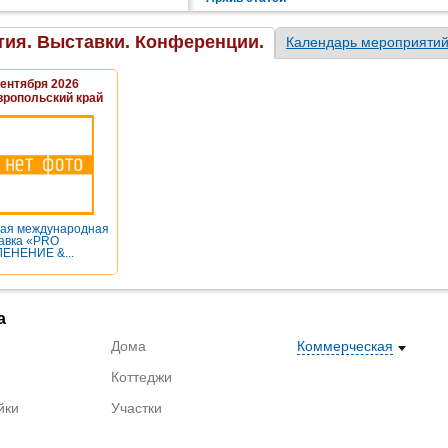
к «бетону» у недовольных
тью вкладчиков постепенно
ется).
ия. Выставки. Конференции.
Календарь мероприяти
Сентября 2026
вропольский край
ая международная
авка «PRO
ЕНЕНИЕ &...
а
Дома
Коммерческая
Коттеджи
йки
Участки