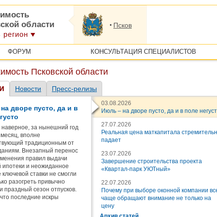
имость
вской области
Псков
 регион
ФОРУМ
КОНСУЛЬТАЦИЯ СПЕЦИАЛИСТОВ
имость Псковской области
и
Новости
Пресс-релизы
03.08.2026
на дворе пусто, да и в
Июль – на дворе пусто, да и в поле негус
густо
27.07.2026
 наверное, за нынешний год
Реальная цена маткапитала стремитель
 месяц, вполне
падает
твующий традиционным от
даниям. Внезапный перенос
23.07.2026
зменения правил выдачи
Завершение строительства проекта
 ипотеки и неожиданное
«Квартал-парк УЮТный»
 ключевой ставки не смогли
ко разогреть привычно
22.07.2026
и праздный сезон отпусков.
Почему при выборе оконной компании вс
 что последние искры
чаще обращают внимание не только на
го стремления к покупке
цену
ости истощились в июне (хотя
Архив статей