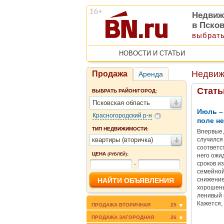
Недвиж
в Пско
выбрать
НОВОСТИ И СТАТЬИ
Недвиж
Продажа
Аренда
Стать
ВЫБРАТЬ РАЙОН/ГОРОД:
Псковская область
Июль – 
Красногородский р-н
поле не
ТИП НЕДВИЖИМОСТИ:
Впервые,
квартиры (вторичка)
случился
соответс
ЦЕНА
:
(РУБЛЕЙ)
него ожи
сроков и
-
семейной
снижение
хорошень
ленивый 
Кажется,
ПРОДАЖА ВТОРИЧНАЯ
25
повально
ПРОДАЖА ЗАГОРОДНАЯ
26
недвижим