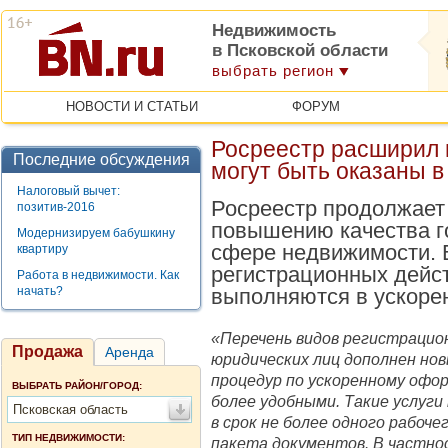
Недвижимость
в Псковской области
выбрать регион
НОВОСТИ И СТАТЬИ
ФОРУМ
Росреестр расширил п
Последние обсуждения
могут быть оказаны 
Налоговый вычет:
Росреестр продолжает
позитив-2016
повышению качества г
Модернизируем бабушкину
сфере недвижимости. 
квартиру
регистрационных дейст
Работа в недвижимости. Как
начать?
выполняются в ускоре
«Перечень видов регистрацио
Продажа
Аренда
юридических лиц дополнен нов
процедур по ускоренному оф
ВЫБРАТЬ РАЙОН/ГОРОД:
более удобными. Такие услуг
Псковская область
в срок не более одного рабоче
ТИП НЕДВИЖИМОСТИ:
пакета документов. В частнос