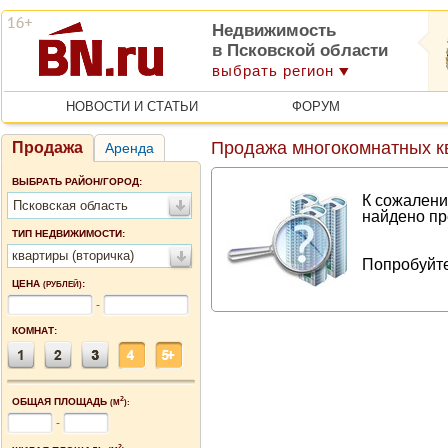
Недвижимость
в Псковской области
выбрать регион
НОВОСТИ И СТАТЬИ
ФОРУМ
Продажа многокомнатных кв
Продажа
Аренда
ВЫБРАТЬ РАЙОН/ГОРОД:
К сожалени
Псковская область
найдено пр
ТИП НЕДВИЖИМОСТИ:
квартиры (вторичка)
Попробуйте
ЦЕНА
:
(РУБЛЕЙ)
-
КОМНАТ:
2
ОБЩАЯ ПЛОЩАДЬ
(М
):
-
2