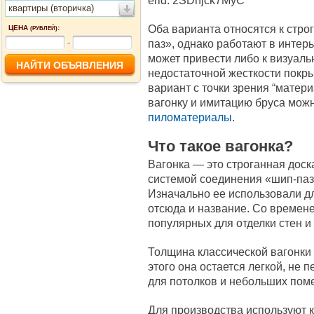
erid: 2SDnjck7MyC
квартиры (вторичка)
Оба варианта относятся к стр
ЦЕНА
:
(РУБЛЕЙ)
паз», однако работают в интер
-
может привести либо к визуаль
недостаточной жесткости покры
вариант с точки зрения “матер
вагонку и имитацию бруса мож
пиломатериалы
.
Что такое вагонка?
Вагонка — это строганная доска
системой соединения «шип-паз
Изначально ее использовали д
отсюда и название. Со времен
популярных для отделки стен и
Толщина классической вагонки 
этого она остается легкой, не 
для потолков и небольших пом
Для производства используют к