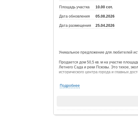
Площадь участка
10.00 сот.
Дата обновления
05.08.2026
Дата размещения
25.04.2026
Уникальное предложение для любителей ист
Продается дом 50,5 кв. м на участке площад
Летнего Сада и реки Псковы. Это тихое, эко
исторического центра города и главных дос
На участке расположен жилой дом с печным
Подробнее
газа.
Идеально подходит для жизни или как выгод
Дом и участок в собственности, участок пр
готовы к сделке.
Просмотр в удобное для вас время.
Звоните, расскажу все подробности.