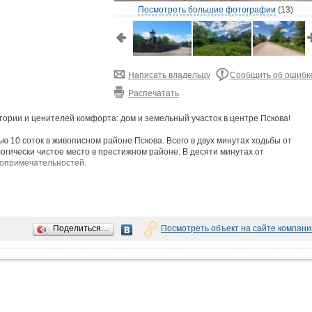
Посмотреть большие фотографии
(13)
Написать владельцу
Сообщить об ошибк
Распечатать
ории и ценителей комфорта: дом и земельный участок в центре Пскова!
ью 10 соток в живописном районе Пскова. Всего в двух минутах ходьбы от
логически чистое место в престижном районе. В десяти минутах от
топримечательностей.
 отоплением, баня, гараж и хозяйственные постройки. Возможно подключени
ная инвестиция.
Поделиться…
Посмотреть объект на сайте компани
едназначен для индивидуального жилищного строительства. Все документы