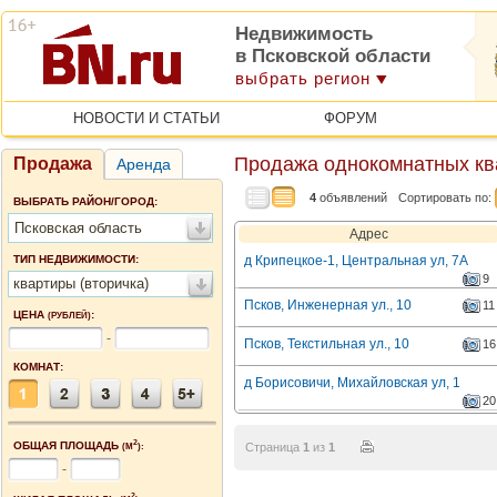
Недвижимость
в Псковской области
выбрать регион
НОВОСТИ И СТАТЬИ
ФОРУМ
Продажа однокомнатных ква
Продажа
Аренда
4
объявлений
Сортировать по:
ВЫБРАТЬ РАЙОН/ГОРОД:
Псковская область
Адрес
ТИП НЕДВИЖИМОСТИ:
д Крипецкое-1, Центральная ул, 7А
9
квартиры (вторичка)
Псков, Инженерная ул., 10
11
ЦЕНА
:
(РУБЛЕЙ)
-
Псков, Текстильная ул., 10
16
КОМНАТ:
д Борисовичи, Михайловская ул, 1
20
2
ОБЩАЯ ПЛОЩАДЬ
Страница
1
из
1
(М
):
-
2