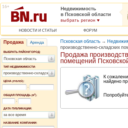
Недвижимость
в Псковской области
выбрать регион
НОВОСТИ И СТАТЬИ
ФОРУМ
Псковская область
→
Недвижим
Продажа
Аренда
производственно-складских по
ВЫБРАТЬ РАЙОН/ГОРОД:
Продажа производств
Псковская область
помещений Псковской
ТИП НЕДВИЖИМОСТИ:
производственно-складские помещения
К сожалени
найдено пр
ЦЕНА
:
(РУБЛЕЙ)
-
Попробуйте
2
ОБЩАЯ ПЛОЩАДЬ
(М
):
-
ДАТА ПУБЛИКАЦИИ:
за все время
НАЗВАНИЕ КОМПАНИИ: