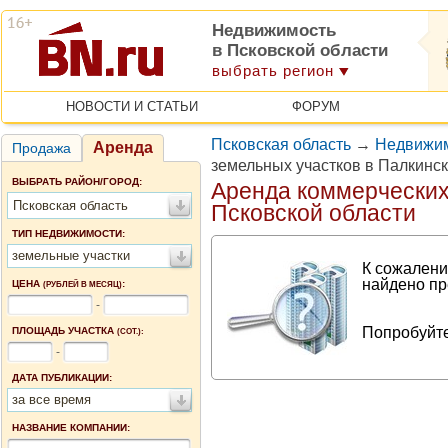
Недвижимость
в Псковской области
выбрать регион
НОВОСТИ И СТАТЬИ
ФОРУМ
Псковская область
→
Недвижим
Аренда
Продажа
земельных участков в Палкинс
ВЫБРАТЬ РАЙОН/ГОРОД:
Аренда коммерческих
Псковская область
Псковской области
ТИП НЕДВИЖИМОСТИ:
земельные участки
К сожалени
найдено пр
ЦЕНА
:
(РУБЛЕЙ В МЕСЯЦ)
-
Попробуйте
ПЛОЩАДЬ УЧАСТКА
(СОТ.):
-
ДАТА ПУБЛИКАЦИИ:
за все время
НАЗВАНИЕ КОМПАНИИ: