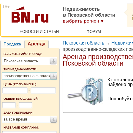
Недвижимость
в Псковской области
выбрать регион
НОВОСТИ И СТАТЬИ
ФОРУМ
Псковская область
→
Недвижим
Аренда
Продажа
производственно-складских по
ВЫБРАТЬ РАЙОН/ГОРОД:
Аренда производстве
Псковская область
Псковской области
ТИП НЕДВИЖИМОСТИ:
производственно-складские помещения
К сожалени
найдено пр
ЦЕНА
:
(РУБЛЕЙ В МЕСЯЦ)
-
Попробуйте
2
ОБЩАЯ ПЛОЩАДЬ
(М
):
-
ДАТА ПУБЛИКАЦИИ:
за все время
НАЗВАНИЕ КОМПАНИИ: