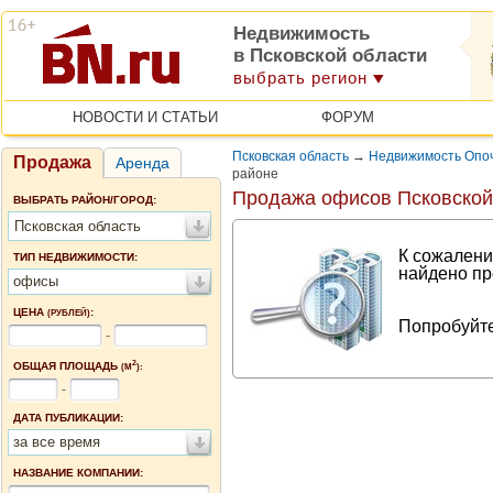
Недвижимость
в Псковской области
выбрать регион
НОВОСТИ И СТАТЬИ
ФОРУМ
Псковская область
→
Недвижимость Опоч
Продажа
Аренда
районе
Продажа офисов Псковской
ВЫБРАТЬ РАЙОН/ГОРОД:
Псковская область
К сожалени
ТИП НЕДВИЖИМОСТИ:
найдено пр
офисы
ЦЕНА
:
(РУБЛЕЙ)
Попробуйте
-
2
ОБЩАЯ ПЛОЩАДЬ
(М
):
-
ДАТА ПУБЛИКАЦИИ:
за все время
НАЗВАНИЕ КОМПАНИИ: