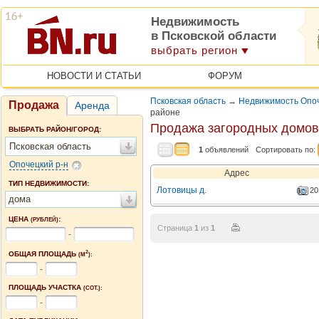
Недвижимость
в Псковской области
выбрать регион
НОВОСТИ И СТАТЬИ
ФОРУМ
Псковская область
→
Недвижимость Опоч
Продажа
Аренда
районе
Продажа загородных домов
ВЫБРАТЬ РАЙОН/ГОРОД:
Псковская область
1
объявлений
Сортировать по:
Опочецкий р-н
Адрес
ТИП НЕДВИЖИМОСТИ:
Лотовицы д.
20
дома
ЦЕНА
:
(РУБЛЕЙ)
Страница
1
из
1
-
2
ОБЩАЯ ПЛОЩАДЬ
(М
):
-
ПЛОЩАДЬ УЧАСТКА
(СОТ.):
-