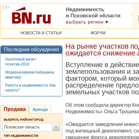
Недвижимость
в Псковской области
выбрать регион
НОВОСТИ И СТАТЬИ
ФОРУМ
На рынке участков по
Последние обсуждения
ожидается снижение 
Налоговый вычет:
Вступление в действие
позитив-2016
землепользования и з
Модернизируем бабушкину
фактором, который мо
квартиру
распределение предло
Работа в недвижимости. Как
начать?
земельных участков п
Об этом сообщила директор Ко
Продажа
Аренда
Недвижимость» Ольга Трошева
ВЫБРАТЬ РАЙОН/ГОРОД:
«Ожидается замедление инвест
Псковская область
под жилищный девелопмент, со
ТИП НЕДВИЖИМОСТИ:
смещение фокуса девелоперов